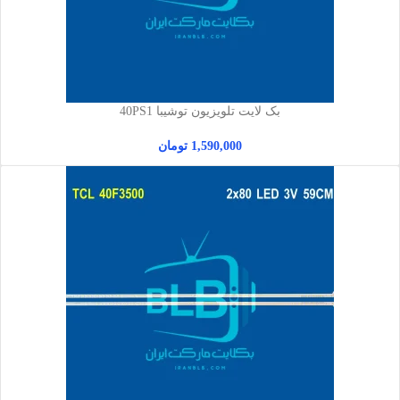
بک لایت تلویزیون توشیبا 40PS1
1,590,000
تومان