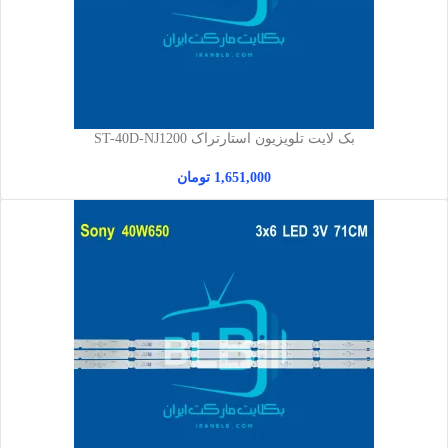
بک لایت تلویزیون استارتراک ST-40D-NJ1200
1,651,000
تومان