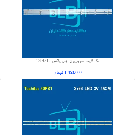
بک لایت تلویزیون جی پلاس 40JH512
1,453,000
تومان