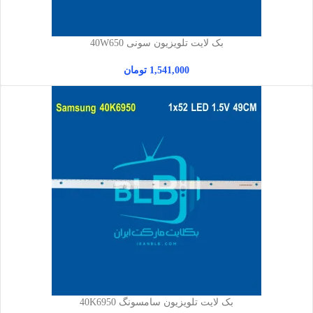
بک لایت تلویزیون سونی 40W650
1,541,000
تومان
بک لایت تلویزیون سامسونگ 40K6950