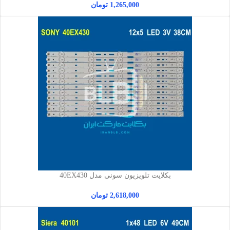
1,265,000
تومان
بکلایت تلویزیون سونی مدل 40EX430
2,618,000
تومان