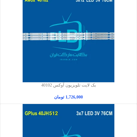
بک لایت تلویزیون آوکس 40102
1,726,000
تومان