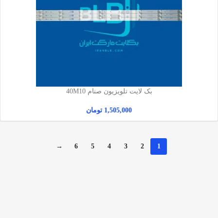
بک لایت تلویزیون صنام 40M10
1,505,000
تومان
→
6
5
4
3
2
1