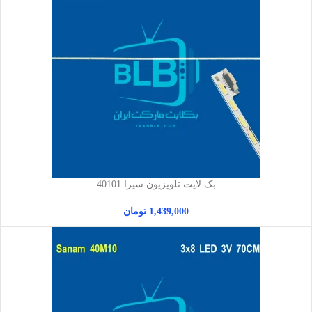
بک لایت تلویزیون سیرا 40101
1,439,000
تومان