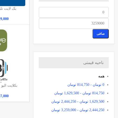
بک لایت تلو
536
99,000
صافی
ناحیه قیمتی
همه
0
تومان
-
814,750
تومان
50UE8430
814,750
تومان
-
1,629,500
تومان
07,000
1,629,500
تومان
-
2,444,250
تومان
2,444,250
تومان
-
3,259,000
تومان